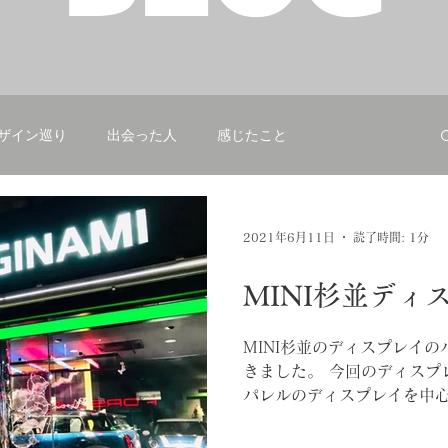
デザイン巡り
出会った人
感じたこと
2021年6月11日
読了時間: 1分
MINI杉並ディ
MINI杉並のディスプレイ
きました。 今回のディスプレイ
パレルのディスプレイを中
ランドコンサルタントとして活
人さん。café de...