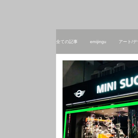
全ての記事
emijingu
アート/
メディア出演/掲載