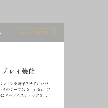
ログイン / 新規登録
スプレイ装飾
のバルーンを製作させていただ
のテーマはDeep Sea. ア
心にアーティスティックなブ
躍されるtAnkers 前川正