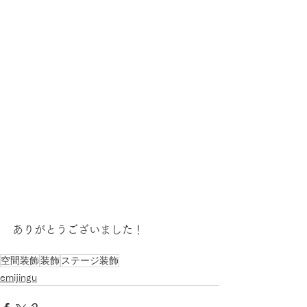
ありがとうございました！
空間装飾
装飾
ステージ装飾
emijingu