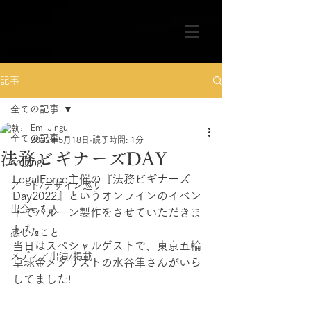
記事
全ての記事
Emi Jingu
全ての記事
2022年5月18日
読了時間: 1分
法務ビギナーズDAY
emijingu
LegalForce主催の『法務ビギナーズ
アート/デザイン巡り
Day2022』というオンラインのイベン
出会った人
トでバルーン製作をさせていただきま
した。
感じたこと
当日はスペシャルゲストで、東京五輪
メディア出演/掲載
卓球金メダリストの水谷隼さんがいら
してました!