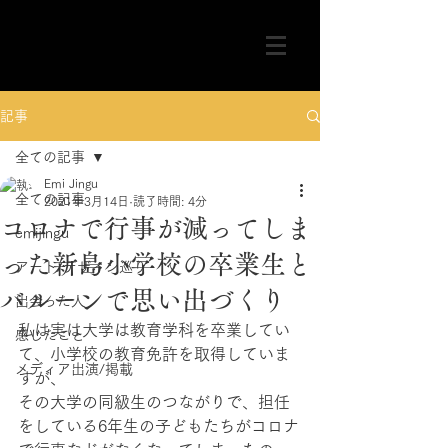
記事
全ての記事
Emi Jingu
全ての記事
2021年3月14日
読了時間: 4分
コロナで行事が減ってしま
emijingu
った新島小学校の卒業生と
アート/デザイン巡り
バルーンで思い出づくり
出会った人
私は実は大学は教育学科を卒業してい
感じたこと
て、小学校の教育免許を取得していま
メディア出演/掲載
すが、
その大学の同級生のつながりで、担任
をしている6年生の子どもたちがコロナ