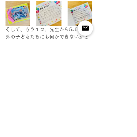
そして、もう１つ、先生から5~6年生以
外の子どもたちにも何かできないかと
相談を受け、【校長先生アンパンマン
変身大作戦】を提案したところ、校長
先生も快く引き受けてくださり、実行
することに。
内容はお昼の校内放送で、全校生徒へ
のご挨拶と、フォトスポットを5~6年生
と作ったので見にいってねというこ
と、そして、校長先生をアンパンマン
にしたので、ぜひ校長室に見にきてね
と流しました。
給食終わりで、いろんな学年の子ども
たちがどーっと校長室にきて、写真撮
影が始まりました。