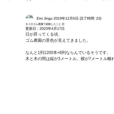
Emi Jingu
2019年12月5日
読了時間: 2分
タイのゴム農園で経験したこと ②
更新日：
2023年4月17日
日が昇ってくる頃、
ゴム農園の景色が見えてきました。
なんと1列1200本×8列ならんでいるそうです。
木と木の間は縦が3メートル、横が7メートル離