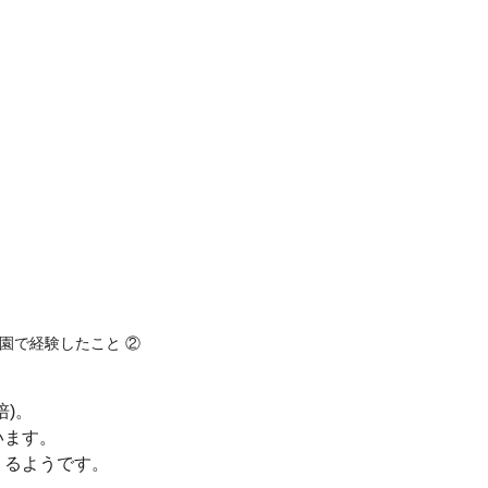
園で経験したこと ②
)。
います。
くるようです。