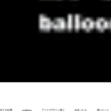
全ての記事
アート/デザイン巡り
出会った人
感じたこと
emijingu